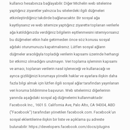
kullanıcı hesabınıza bağlayabilir. Diğer Michelin web sitelerine
yaptığınız ziyaretler yalnızca bu sitelerdeki ilgili düğmeleri
etkinleştirdiğiniz takdirde bağlanacaktır. Bir sosyal ağa
kayıtlıysanız ve web sitemize yaptığınız ziyarette toplanan verilerle
ağa katıldığınızda verdiğiniz bilgilerin eşitlenmesini istemiyorsanız
bu düğmeleri etkin hale getirmeden önce söz konusu sosyal
ağdaki oturumunuzu kapatmalısınız. Lütfen sosyal ağların
düğmeler aracılığıyla topladığı verilerin kapsamı üzerinde herhangi
bir etkimiz olmadığını unutmayın. Veri toplama işleminin kapsamı
ve amacı, toplanan verilerin nasıl işleneceği ve kullanacağı ve
ayrıca gizliliğinizi korumaya yönelik haklar ve ayarlara ilişkin daha
fazla bilgi almak için lütfen ilgili sosyal ağlar tarafından yayınlanan
veri koruma bildirimine başvurun. Web sitelerimiz diğerlerinin
yanında aşağıdaki sosyal ağ düğmelerini kullanmaktadır:
Facebook Inc., 1601 S. California Ave, Palo Alto, CA 94304, ABD
("Facebook") tarafından yönetilen facebook.com. Facebook’un
sosyal eklentilerine ilişkin bir liste ve açıklama şu adreste
bulunabilir: https://developers.facebook.com/docs/plugins