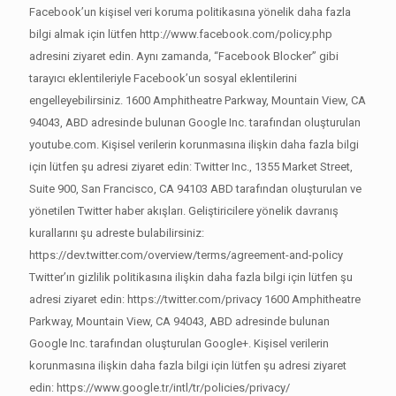
Facebook’un kişisel veri koruma politikasına yönelik daha fazla
bilgi almak için lütfen http://www.facebook.com/policy.php
adresini ziyaret edin. Aynı zamanda, “Facebook Blocker” gibi
tarayıcı eklentileriyle Facebook’un sosyal eklentilerini
engelleyebilirsiniz. 1600 Amphitheatre Parkway, Mountain View, CA
94043, ABD adresinde bulunan Google Inc. tarafından oluşturulan
youtube.com. Kişisel verilerin korunmasına ilişkin daha fazla bilgi
için lütfen şu adresi ziyaret edin: Twitter Inc., 1355 Market Street,
Suite 900, San Francisco, CA 94103 ABD tarafından oluşturulan ve
yönetilen Twitter haber akışları. Geliştiricilere yönelik davranış
kurallarını şu adreste bulabilirsiniz:
https://dev.twitter.com/overview/terms/agreement-and-policy
Twitter’ın gizlilik politikasına ilişkin daha fazla bilgi için lütfen şu
adresi ziyaret edin: https://twitter.com/privacy 1600 Amphitheatre
Parkway, Mountain View, CA 94043, ABD adresinde bulunan
Google Inc. tarafından oluşturulan Google+. Kişisel verilerin
korunmasına ilişkin daha fazla bilgi için lütfen şu adresi ziyaret
edin: https://www.google.tr/intl/tr/policies/privacy/