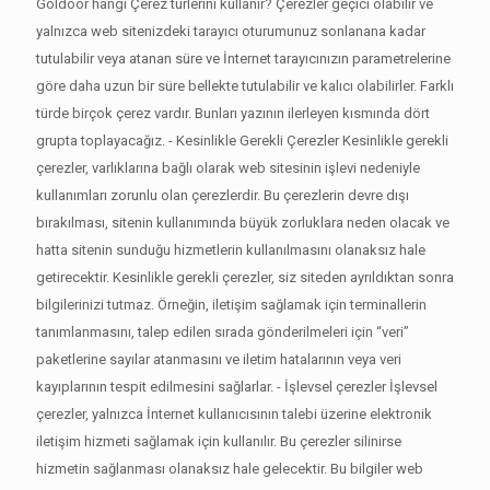
Goldoor hangi Çerez türlerini kullanır? Çerezler geçici olabilir ve
yalnızca web sitenizdeki tarayıcı oturumunuz sonlanana kadar
tutulabilir veya atanan süre ve İnternet tarayıcınızın parametrelerine
göre daha uzun bir süre bellekte tutulabilir ve kalıcı olabilirler. Farklı
türde birçok çerez vardır. Bunları yazının ilerleyen kısmında dört
grupta toplayacağız. - Kesinlikle Gerekli Çerezler Kesinlikle gerekli
çerezler, varlıklarına bağlı olarak web sitesinin işlevi nedeniyle
kullanımları zorunlu olan çerezlerdir. Bu çerezlerin devre dışı
bırakılması, sitenin kullanımında büyük zorluklara neden olacak ve
hatta sitenin sunduğu hizmetlerin kullanılmasını olanaksız hale
getirecektir. Kesinlikle gerekli çerezler, siz siteden ayrıldıktan sonra
bilgilerinizi tutmaz. Örneğin, iletişim sağlamak için terminallerin
tanımlanmasını, talep edilen sırada gönderilmeleri için “veri”
paketlerine sayılar atanmasını ve iletim hatalarının veya veri
kayıplarının tespit edilmesini sağlarlar. - İşlevsel çerezler İşlevsel
çerezler, yalnızca İnternet kullanıcısının talebi üzerine elektronik
iletişim hizmeti sağlamak için kullanılır. Bu çerezler silinirse
hizmetin sağlanması olanaksız hale gelecektir. Bu bilgiler web