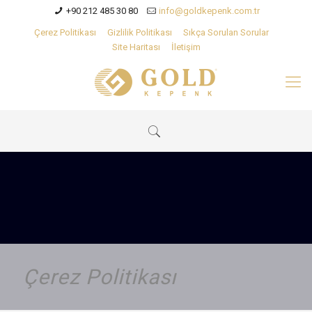
+90 212 485 30 80
info@goldkepenk.com.tr
Çerez Politikası
Gizlilik Politikası
Sıkça Sorulan Sorular
Site Haritası
İletişim
Çerez Politikası