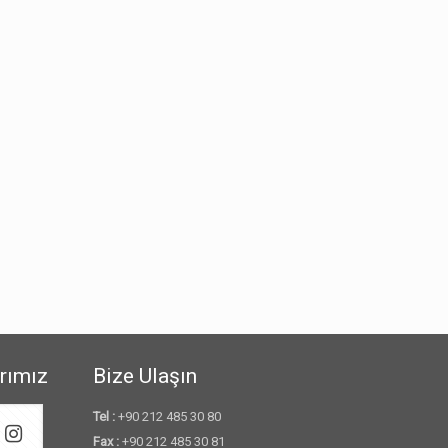
rımız
Bize Ulaşın
Tel :
+90 212 485 30 80
Fax :
+90 212 485 30 81