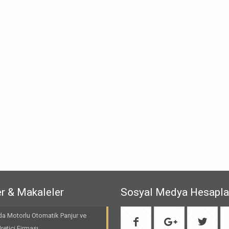
r & Makaleler
Sosyal Medya Hesapla
da Motorlu Otomatik Panjur ve
etici Firması