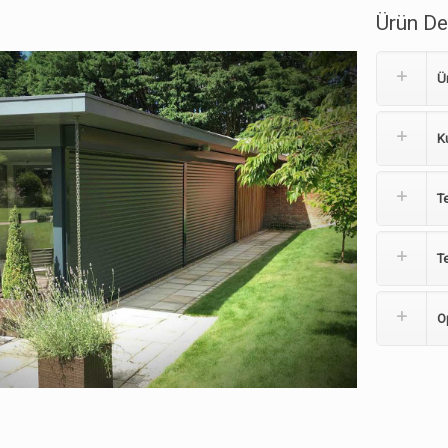
Ürün De
Ü
K
T
Te
O