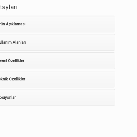
tayları
rün Açıklaması
ullanım Alanları
emel Özellikler
knik Özellikler
psiyonlar