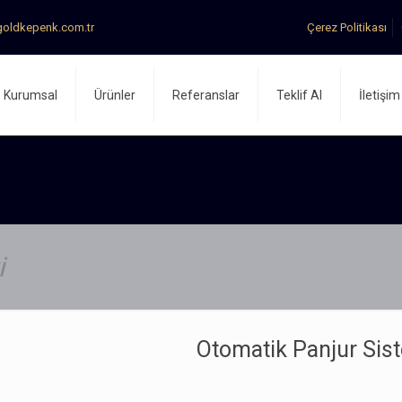
oldkepenk.com.tr
Çerez Politikası
Kurumsal
Ürünler
Referanslar
Teklif Al
İletişim
i
Otomatik Panjur Sist